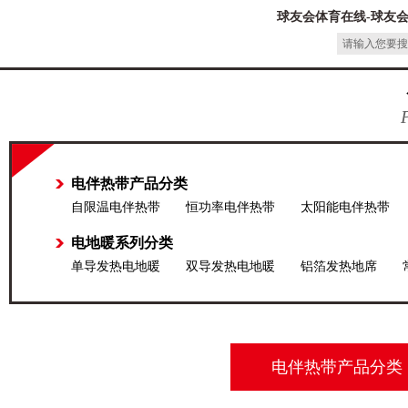
球友会体育在线-球友
电伴热带产品分类
自限温电伴热带
恒功率电伴热带
太阳能电伴热带
MI加热电缆系列
仪表电缆系列
电地暖系列分类
单导发热电地暖
双导发热电地暖
铝箔发热地席
电伴热带产品分类