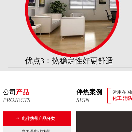
优点3：热稳定性好更舒适
公司
产品
伴热案例
运用在国
化工 消防
PROJECTS
SIGN
电伴热带产品分类
自限温电伴热带