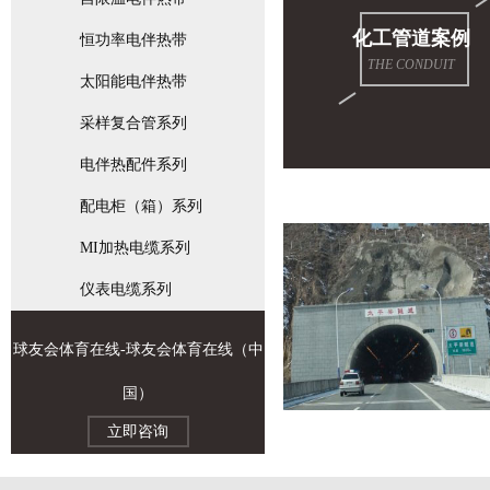
化工管道案例
恒功率电伴热带
THE CONDUIT
太阳能电伴热带
采样复合管系列
电伴热配件系列
配电柜（箱）系列
MI加热电缆系列
仪表电缆系列
球友会体育在线-球友会体育在线（中
国）
立即咨询