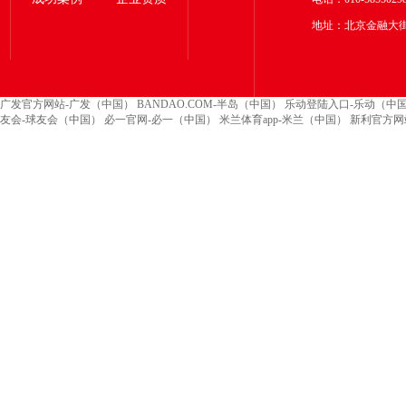
地址：北京金融大街
广发官方网站-广发（中国）
BANDAO.COM-半岛（中国）
乐动登陆入口-乐动（中
友会-球友会（中国）
必一官网-必一（中国）
米兰体育app-米兰（中国）
新利官方网