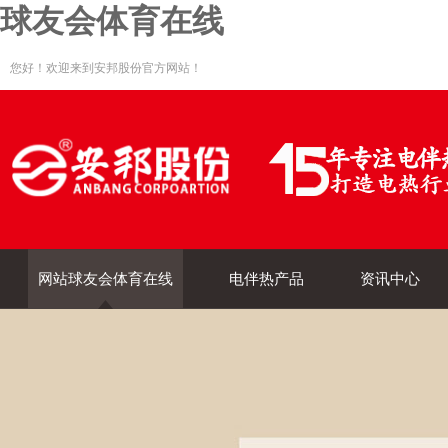
球友会体育在线
您好！欢迎来到安邦股份官方网站！
网站球友会体育在线
电伴热产品
资讯中心
球友会体育在线-球友会体育在线（中国）