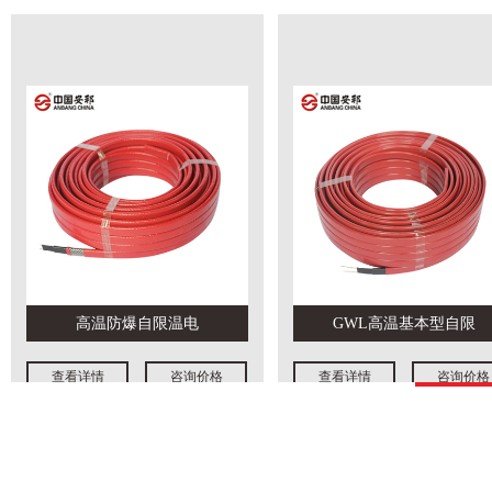
高温防爆自限温电
GWL高温基本型自限
查看详情
咨询价格
查看详情
咨询价格