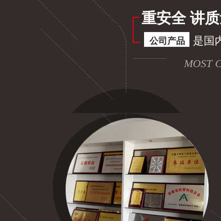
重安全 讲
是国
公司产品
MOST C