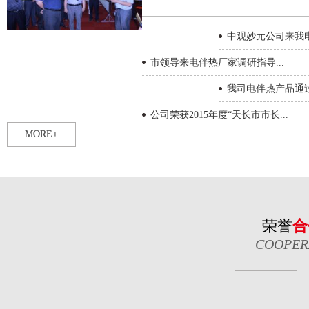
中观妙元公司来我电
市领导来电伴热厂家调研指导...
我司电伴热产品通过国
公司荣获2015年度“天长市市长...
MORE+
MORE+
安邦电气股份组织开
安邦电气股份海滨快乐之旅...
荣誉
合
COOPER